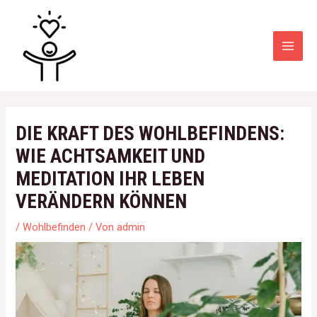
Zum
Post
MAI
Inhalt
navigation
MEN
springen
DIE KRAFT DES WOHLBEFINDENS:
WIE ACHTSAMKEIT UND
MEDITATION IHR LEBEN
VERÄNDERN KÖNNEN
/
Wohlbefinden
/ Von
admin