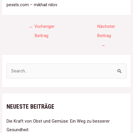
pexels.com – mikhail nilov
←
Vorheriger
Nächster
Beitrag
Beitrag
→
S
u
c
h
NEUESTE BEITRÄGE
e
n
Die Kraft von Obst und Gemüse: Ein Weg zu besserer
n
Gesundheit
a